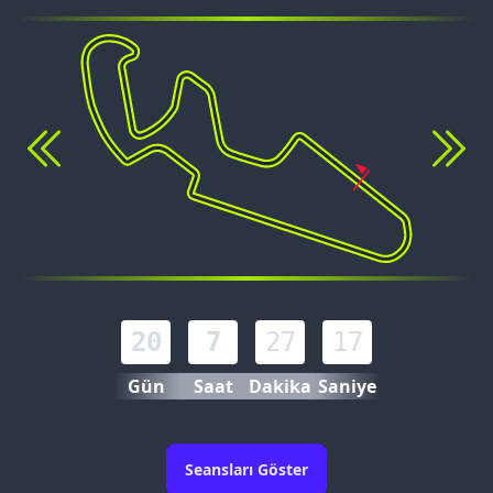
20
7
27
16
Gün
Saat
Dakika
Saniye
Seansları Göster