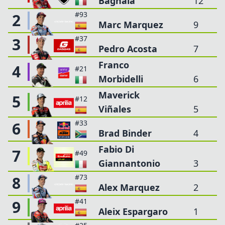
Bagnaia
12
#93
2
Marc Marquez
9
#37
3
Pedro Acosta
7
Franco
4
#21
Morbidelli
6
Maverick
5
#12
Viñales
5
#33
6
Brad Binder
4
Fabio Di
7
#49
Giannantonio
3
#73
8
Alex Marquez
2
#41
9
Aleix Espargaro
1