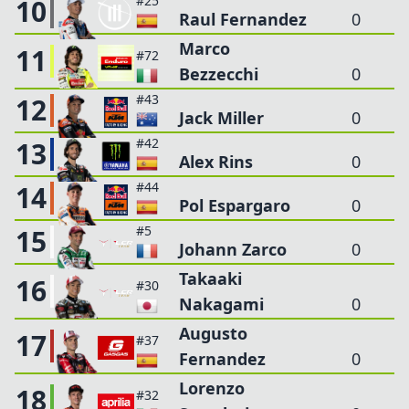
#25
10
Raul Fernandez
0
Marco
11
#72
Bezzecchi
0
#43
12
Jack Miller
0
#42
13
Alex Rins
0
#44
14
Pol Espargaro
0
#5
15
Johann Zarco
0
Takaaki
16
#30
Nakagami
0
Augusto
17
#37
Fernandez
0
Lorenzo
18
#32