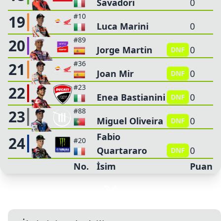
Savadori
0
#10
19
Luca Marini
0
#89
20
Jorge Martin
0
DNF
#36
21
Joan Mir
0
DNF
#23
22
Enea Bastianini
0
DNF
#88
23
Miguel Oliveira
0
DNF
Fabio
24
#20
Quartararo
0
DNF
No.
İsim
Puan