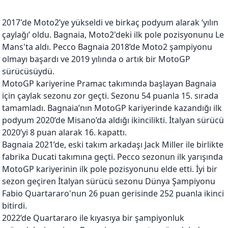
2017'de Moto2’ye yükseldi ve birkaç podyum alarak ‘yılın
çaylağı’ oldu. Bagnaia, Moto2'deki ilk pole pozisyonunu Le
Mans'ta aldı. Pecco Bagnaia 2018’de Moto2 şampiyonu
olmayı başardı ve 2019 yılında o artık bir MotoGP
sürücüsüydü.
MotoGP kariyerine Pramac takımında başlayan Bagnaia
için çaylak sezonu zor geçti. Sezonu 54 puanla 15. sırada
tamamladı. Bagnaia’nın MotoGP kariyerinde kazandığı ilk
podyum 2020’de Misano’da aldığı ikincilikti. İtalyan sürücü
2020’yi 8 puan alarak 16. kapattı.
Bagnaia 2021’de, eski takım arkadaşı Jack Miller ile birlikte
fabrika Ducati takımına geçti. Pecco sezonun ilk yarışında
MotoGP kariyerinin ilk pole pozisyonunu elde etti. İyi bir
sezon geçiren İtalyan sürücü sezonu Dünya Şampiyonu
Fabio Quartararo'nun 26 puan gerisinde 252 puanla ikinci
bitirdi.
2022’de Quartararo ile kıyasıya bir şampiyonluk