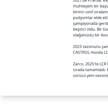
2021'de Pramac Raci
muhteşem bir başlan
birinci sınıf sırala
podyumlar elde etti
şampiyonada gerid
beşinci oldu. Bir tü
olağanüstü bir Avu
2023 sezonunu şamp
CASTROL Honda LCR
Zarco, 2025'te LCR 
sırada
tamamladı. Ho
sürücü yeni sezond