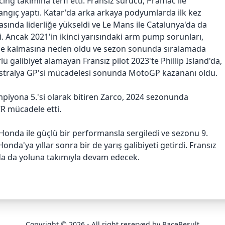
ng takımına terfi etti. Fransız sürücü, Pramac ile
gıç ​​yaptı. Katar'da arka arkaya podyumlarda ilk kez
masında liderliğe yükseldi ve Le Mans ile Catalunya'da da
. Ancak 2021'in ikinci yarısındaki arm pump sorunları,
e kalmasına neden oldu ve sezon sonunda sıralamada
rlü galibiyet alamayan Fransız pilot 2023'te Phillip Island'da,
stralya GP'si mücadelesi sonunda MotoGP kazananı oldu.
iyona 5.'si olarak bitiren Zarco, 2024 sezonunda
 mücadele etti.
Honda ile güçlü bir performansla sergiledi ve sezonu 9.
nda'ya yıllar sonra bir de yarış galibiyeti getirdi. Fransız
a da yoluna takımıyla devam edecek.
Copyright © 2026 - All right reserved by RaceResult