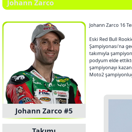
Johann Zarco
Johann Zarco 16 Te
Eski Red Bull Rook
Şampiyonası'na geç
takımıyla şampiyona 
podyum elde ettikt
şampiyonayı kazand
Moto2 şampiyonluğu
Johann Zarco #5
Takımı