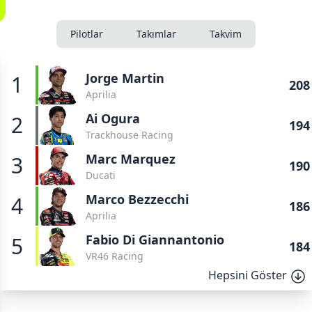
Pilotlar
Takımlar
Takvim
Jorge Martin
1
208
Aprilia
Ai Ogura
2
194
Trackhouse Racing
Marc Marquez
3
190
Ducati
Marco Bezzecchi
4
186
Aprilia
Fabio Di Giannantonio
5
184
VR46 Racing
Hepsini Göster