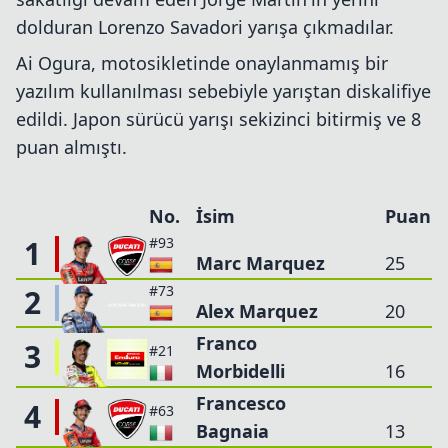
dolduran Lorenzo Savadori yarışa çıkmadılar.
Ai Ogura, motosikletinde onaylanmamış bir
yazılım kullanılması sebebiyle yarıştan diskalifiye
edildi. Japon sürücü yarışı sekizinci bitirmiş ve 8
puan almıştı.
No.
İsim
Puan
1
#93
Marc Marquez
25
#73
2
Alex Marquez
20
Franco
3
#21
Morbidelli
16
Francesco
4
#63
Bagnaia
13