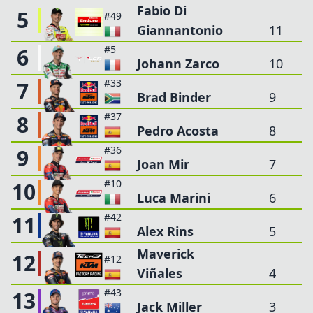
Fabio Di
5
#49
Giannantonio
11
#5
6
Johann Zarco
10
#33
7
Brad Binder
9
#37
8
Pedro Acosta
8
#36
9
Joan Mir
7
#10
10
Luca Marini
6
#42
11
Alex Rins
5
Maverick
12
#12
Viñales
4
#43
13
Jack Miller
3