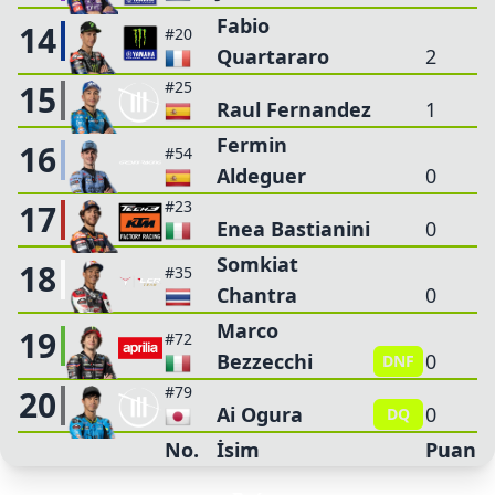
Fabio
14
#20
Quartararo
2
#25
15
Raul Fernandez
1
Fermin
16
#54
Aldeguer
0
#23
17
Enea Bastianini
0
Somkiat
18
#35
Chantra
0
Marco
19
#72
Bezzecchi
0
DNF
#79
20
Ai Ogura
0
DQ
No.
İsim
Puan