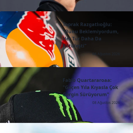
Toprak Razgatlıoğlu:
"Bunu Beklemiyordum,
Her Tur Daha Da
Kötüleşti"
08 Ağustos 2026
Fabio Quartararoaa:
"Geçen Yıla Kıyasla Çok
Gergin Sürüyorum"
08 Ağustos 2026