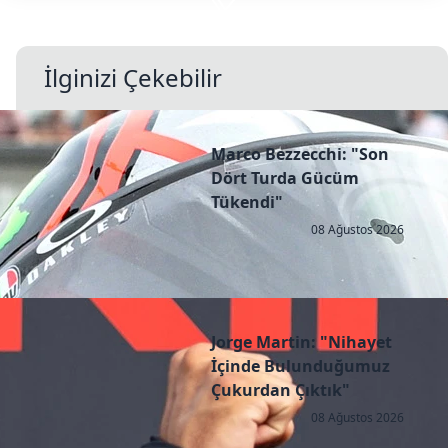
İlginizi Çekebilir
Marco Bezzecchi: "Son
Dört Turda Gücüm
Tükendi"
08 Ağustos 2026
Jorge Martin: "Nihayet
İçinde Bulunduğumuz
Çukurdan Çıktık"
08 Ağustos 2026