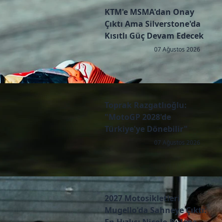
KTM'e MSMA'dan Onay
Çıktı Ama Silverstone'da
Kısıtlı Güç Devam Edecek
07 Ağustos 2026
Toprak Razgatlıoğlu:
"MotoGP 2028'de
Türkiye'ye Dönebilir"
07 Ağustos 2026
2027 Motosikletleri
Mugello'da Sahneye Çıktı: