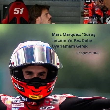
En Hızlısı Nicolo Bulega
07 Ağustos 2026
Marc Marquez: "Sürüş
Tarzımı Bir Kez Daha
Uyarlamam Gerek
07 Ağustos 2026
Copyright © 2026 - All right reserved by RaceResult