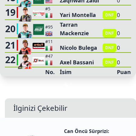
Zaqhwan Zaidi
0
#5
19
Yari Montella
0
DNF
Tarran
20
#95
Mackenzie
0
DNF
#11
21
Nicolo Bulega
0
DNF
#47
22
Axel Bassani
0
DNF
No.
İsim
Puan
İlginizi Çekebilir
Can Öncü Sürprizi: