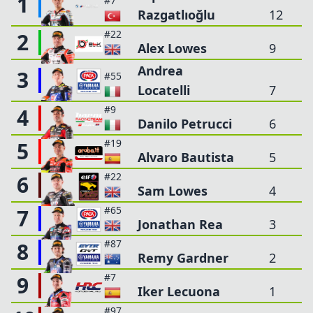
1
#7
Razgatlıoğlu
12
#22
2
Alex Lowes
9
Andrea
3
#55
Locatelli
7
#9
4
Danilo Petrucci
6
#19
5
Alvaro Bautista
5
#22
6
Sam Lowes
4
#65
7
Jonathan Rea
3
#87
8
Remy Gardner
2
#7
9
Iker Lecuona
1
#97