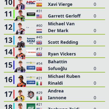
10
Xavi Vierge
0
#31
11
Garrett Gerloff
0
Michael Van
12
#60
Der Mark
0
#45
13
Scott Redding
0
#17
14
Ryan Vickers
0
Bahattin
15
#54
Sofuoğlu
0
Michael Ruben
16
#21
Rinaldi
0
Andrea
17
#29
Iannone
0
#21
18