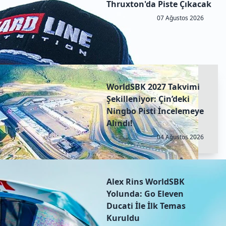
Thruxton'da Piste Çıkacak
07 Ağustos 2026
WorldSBK 2027 Takvimi
Şekilleniyor: Çin’deki
Ningbo Pisti İncelemeye
Alındı!
04 Ağustos 2026
Alex Rins WorldSBK
Yolunda: Go Eleven
Ducati İle İlk Temas
Kuruldu