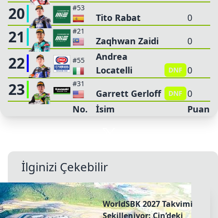
#53
20
Tito Rabat
0
#21
21
Zaqhwan Zaidi
0
Andrea
22
#55
Locatelli
0
DNF
#31
23
Garrett Gerloff
0
DNF
No.
İsim
Puan
İlginizi Çekebilir
WorldSBK 2027 Takvimi
Şekilleniyor: Çin’deki