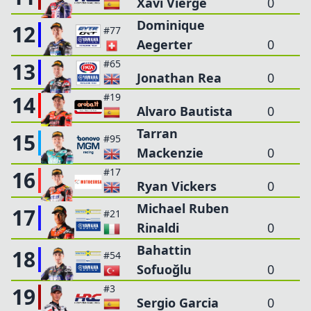
Xavi Vierge
0
Dominique
12
#77
Aegerter
0
#65
13
Jonathan Rea
0
#19
14
Alvaro Bautista
0
Tarran
15
#95
Mackenzie
0
#17
16
Ryan Vickers
0
Michael Ruben
17
#21
Rinaldi
0
Bahattin
18
#54
Sofuoğlu
0
#3
19
Sergio Garcia
0