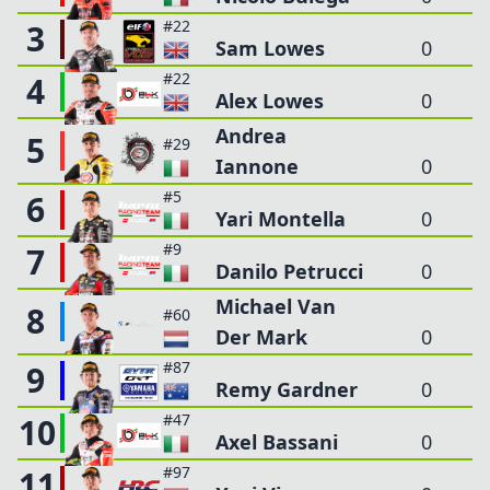
#22
3
Sam Lowes
0
#22
4
Alex Lowes
0
Andrea
5
#29
Iannone
0
#5
6
Yari Montella
0
#9
7
Danilo Petrucci
0
Michael Van
8
#60
Der Mark
0
#87
9
Remy Gardner
0
#47
10
Axel Bassani
0
#97
11