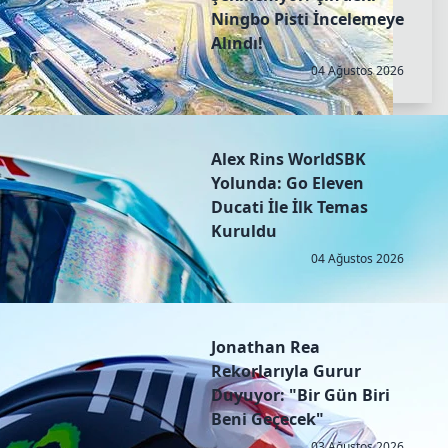
Ningbo Pisti İncelemeye
Alındı!
04 Ağustos 2026
Alex Rins WorldSBK
Yolunda: Go Eleven
Ducati İle İlk Temas
Kuruldu
04 Ağustos 2026
Jonathan Rea
Rekorlarıyla Gurur
Duyuyor: "Bir Gün Biri
Beni Geçecek"
03 Ağustos 2026