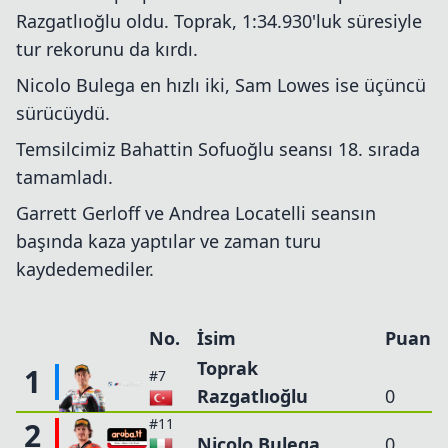
Razgatlıoğlu oldu. Toprak, 1:34.930'luk süresiyle
tur rekorunu da kırdı.
Nicolo Bulega en hızlı iki, Sam Lowes ise üçüncü
sürücüydü.
Temsilcimiz Bahattin Sofuoğlu seansı 18. sırada
tamamladı.
Garrett Gerloff ve Andrea Locatelli seansın
başında kaza yaptılar ve zaman turu
kaydedemediler.
No.
İsim
Puan
Toprak
1
#7
Razgatlıoğlu
0
#11
2
Nicolo Bulega
0