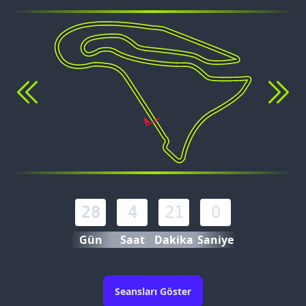
28
4
21
0
Gün
Saat
Dakika
Saniye
Seansları Göster