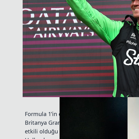
Formula 1’in en deneyimli isimlerinden biri
Britanya Grand Prix’sinde kariyerinin ilk 
etkili olduğu değişken koşullarda, 19. sıra