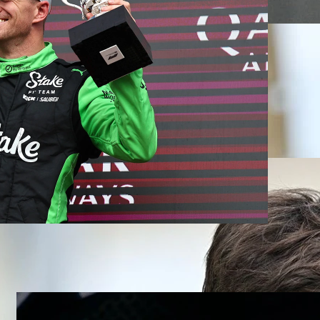
 olan Nico Hulkenberg, 239 yarışın ardından
podyumuna ulaştı. Silverstone’da yağmurun
dan başlayıp üçüncü sıraya yükselen