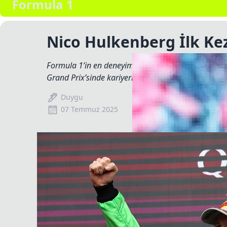
Formula 1
Nico Hulkenberg İlk K
Formula 1’in en deneyimli isimlerinden biri olan N
Grand Prix’sinde kariyerinin ilk podyumuna ulaştı.
Duygu
07 Temmuz 2025