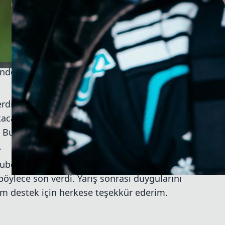
iliyordum. Ama dedim ki, 'üzgünüm millet,
soğukkanlı kalmayı başardı:
indeydim. Ama Lewis’le arayı açtığımızı
rdiği performansı bu yıl Sauber ile devam
ıkacak ve Hulkenberg’in varlığı, yeni döneme
k. Bu podyum, hem pilot hem de takım için
.
uber organizasyonu için de tarihi bir an
böylece son verdi. Yarış sonrası duygularını
ım destek için herkese teşekkür ederim.