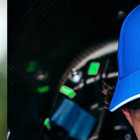
ıp podyuma çıkamayan pilot" etiketini geride
mi?" diyerek duygularını özetleyen 37
de bu potansiyel var. Gerçeküstü bir gün
g, geçiş lastiklerine (intermediate)
ladı. Özellikle ikinci stint’in sonunda
milton’a karşı üstünlüğünü korumayı
du.
... Her şey mükemmeldi," diyen Hulkenberg,
kuru zemine uygun lastiklere geçerek
 bize nefes alma alanı sağladı," diyen
zandı.
ilverstone’da seyircisinin önünde üst üste
 pilotu, bu kez kimseye geçit vermemeye