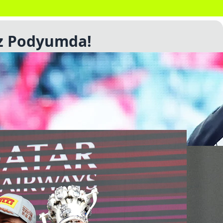
ez Podyumda!
ico Hulkenberg, 239 yarışın ardından Britanya