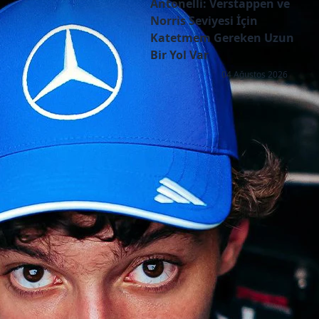
Antonelli: Verstappen ve
Norris Seviyesi İçin
Katetmem Gereken Uzun
Bir Yol Var
04 Ağustos 2026