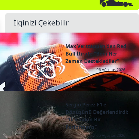
İlginizi Çekebilir
Max Verstappen'den Red
Bull İtirafı: "Beni Her
Zaman Desteklediler"
06 Ağustos 2026
Sergio Perez F1'e
Dönüşünü Değerlendirdi:
"10'a Yakın Bir
Performans"
05 Ağustos 2026