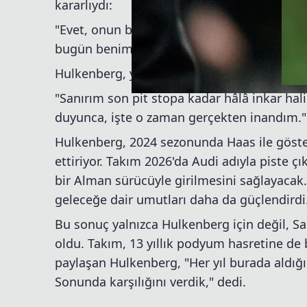
kararlıydı:
"Evet, onun burada her şeyini vereceğini b
bugün benim günüm.'"
Hulkenberg, yarış boyunca baskıya rağmen 
"Sanırım son pit stopa kadar hâlâ inkar hal
duyunca, işte o zaman gerçekten inandım."
Hulkenberg, 2024 sezonunda Haas ile göste
ettiriyor. Takım 2026'da Audi adıyla piste ç
bir Alman sürücüyle girilmesini sağlayaca
geleceğe dair umutları daha da güçlendirdi
Bu sonuç yalnızca Hulkenberg için değil, Sa
oldu. Takım, 13 yıllık podyum hasretine de 
paylaşan Hulkenberg, "Her yıl burada aldığ
Sonunda karşılığını verdik," dedi.