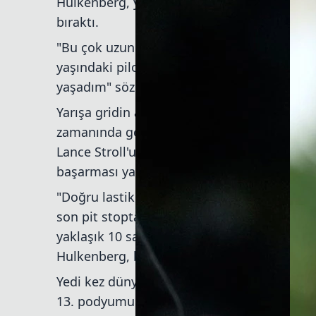
Hulkenberg, yıllardır taşıdığı "en çok yarış
bıraktı.
"Bu çok uzun zamandır bekleniyordu, değil 
yaşındaki pilot, "Her zaman biliyordum, biz
yaşadım" sözleriyle mutluluğunu paylaştı.
Yarışa gridin arkasından başlayan Hulkenber
zamanında geçerek stratejik bir avantaj yaka
Lance Stroll'u geçip, arkasındaki Lewis Ha
başarması yarışın kırılma anlarından biri ol
"Doğru lastik, doğru zamanlama, sıfır hata
son pit stopta Hamilton’dan bir tur sonra 
yaklaşık 10 saniyelik bir fark elde etti. "Bu
Hulkenberg, bu farkı koruyarak podyuma u
Yedi kez dünya şampiyonu Lewis Hamilton, S
13. podyumunu hedefliyordu. Ancak Sauber