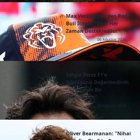
Max Verstappen'den Red
Bull İtirafı: "Beni Her
Zaman Desteklediler"
06 Ağustos 2026
Sergio Perez F1'e
Dönüşünü Değerlendirdi:
"10'a Yakın Bir
Performans"
05 Ağustos 2026
Oliver Bearmanan: "Nihai