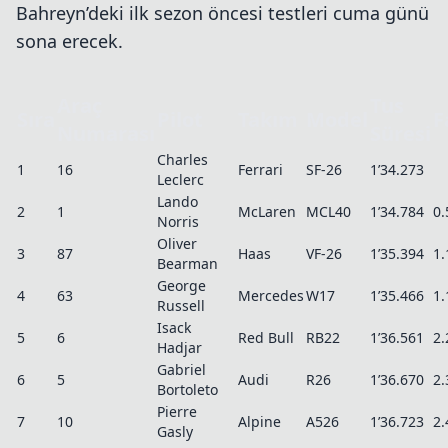
Bahreyn’deki ilk sezon öncesi testleri cuma günü
sona erecek.
Araç
Tus
Sıra
Pilot
Takım
Model
F
Numarası
Süresi
Charles
1
16
Ferrari
SF-26
1’34.273
Leclerc
Lando
2
1
McLaren
MCL40
1’34.784
0.
Norris
Oliver
3
87
Haas
VF-26
1’35.394
1.
Bearman
George
4
63
Mercedes
W17
1’35.466
1.
Russell
Isack
5
6
Red Bull
RB22
1’36.561
2.
Hadjar
Gabriel
6
5
Audi
R26
1’36.670
2.
Bortoleto
Pierre
7
10
Alpine
A526
1’36.723
2.
Gasly