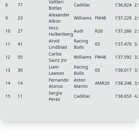
Valtteri
8
77
Cadillac
1’36.824
2.
Bottas
Alexander
9
23
Williams
FW48
1’37.229
2.
Albon
Nico
10
27
Audi
R26
1’37.266
2.
Hulkenberg
Arvid
Racing
11
41
03
1’37.470
3.
Lindblad
Bulls
Carlos
12
55
Williams
FW48
1’37.592
3.
Sainz Jnr
Liam
Racing
13
30
03
1’38.017
3.
Lawson
Bulls
Fernando
Aston
14
14
AMR26
1’38.248
3.
Alonso
Martin
Sergio
15
11
Cadillac
1’38.653
4.
Perez