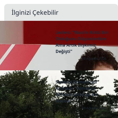
İlginizi Çekebilir
Leclerc: "Max'in Kötü Biri
Olduğunu Düşünürdüm
Ama Artık İlişkimiz
Değişti"
08 Ağustos 2026
Stefano Domenicali
Açıkladı: "Almanya
GP'sinin Dönüşü An
Mesele "
08 Ağustos 2026