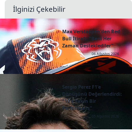
İlginizi Çekebilir
Max Verstappen'den Red
Bull İtirafı: "Beni Her
Zaman Desteklediler"
06 Ağustos 2026
Sergio Perez F1'e
Dönüşünü Değerlendirdi:
"10'a Yakın Bir
Performans"
05 Ağustos 2026