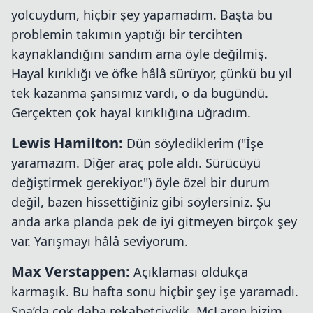
yolcuydum, hiçbir şey yapamadım. Başta bu
problemin takımın yaptığı bir tercihten
kaynaklandığını sandım ama öyle değilmiş.
Hayal kırıklığı ve öfke hâlâ sürüyor, çünkü bu yıl
tek kazanma şansımız vardı, o da bugündü.
Gerçekten çok hayal kırıklığına uğradım.
Lewis Hamilton:
Dün söylediklerim ("İşe
yaramazım. Diğer araç pole aldı. Sürücüyü
değiştirmek gerekiyor.") öyle özel bir durum
değil, bazen hissettiğiniz gibi söylersiniz. Şu
anda arka planda pek de iyi gitmeyen birçok şey
var. Yarışmayı hâlâ seviyorum.
Max Verstappen:
Açıklaması oldukça
karmaşık. Bu hafta sonu hiçbir şey işe yaramadı.
Spa’da çok daha rekabetçiydik. McLaren bizim