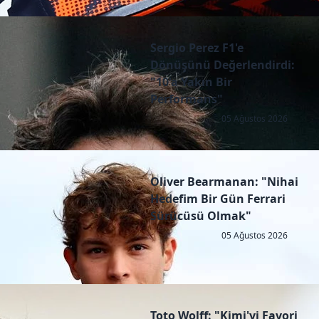
Sergio Perez F1'e
Dönüşünü Değerlendirdi:
"10'a Yakın Bir
Performans"
05 Ağustos 2026
Oliver Bearmanan: "Nihai
Hedefim Bir Gün Ferrari
Sürücüsü Olmak"
05 Ağustos 2026
Toto Wolff: "Kimi'yi Favori