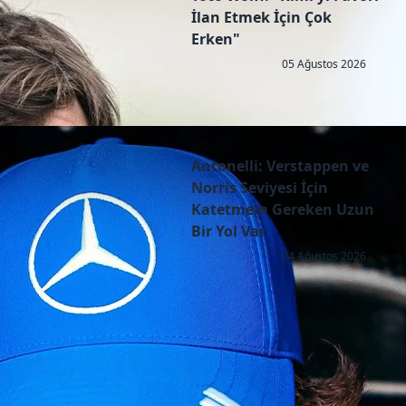
İlan Etmek İçin Çok
Erken"
05 Ağustos 2026
Antonelli: Verstappen ve
Norris Seviyesi İçin
Katetmem Gereken Uzun
Bir Yol Var
04 Ağustos 2026
Copyright © 2026 - All right reserved by RaceResult