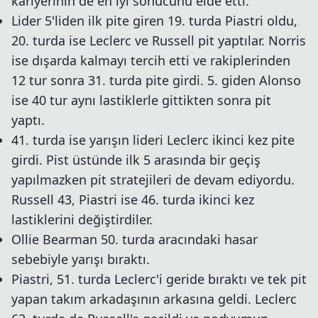
kariyerinin de en iyi sonucunu elde etti.
Lider 5'liden ilk pite giren 19. turda Piastri oldu,
20. turda ise Leclerc ve Russell pit yaptılar. Norris
ise dışarda kalmayı tercih etti ve rakiplerinden
12 tur sonra 31. turda pite girdi. 5. giden Alonso
ise 40 tur aynı lastiklerle gittikten sonra pit
yaptı.
41. turda ise yarışın lideri Leclerc ikinci kez pite
girdi. Pist üstünde ilk 5 arasında bir geçiş
yapılmazken pit stratejileri de devam ediyordu.
Russell 43, Piastri ise 46. turda ikinci kez
lastiklerini değiştirdiler.
Ollie Bearman 50. turda aracındaki hasar
sebebiyle yarışı bıraktı.
Piastri, 51. turda Leclerc'i geride bıraktı ve tek pit
yapan takım arkadaşının arkasına geldi. Leclerc