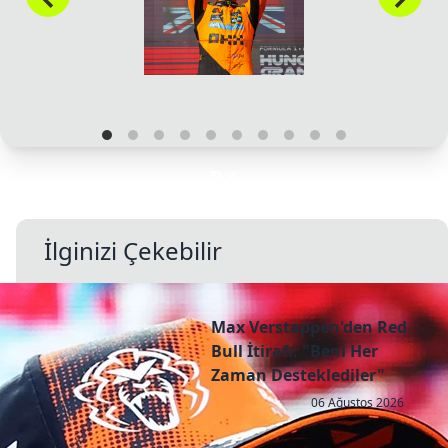
İlginizi Çekebilir
Max Verstappen'den Red
Bull İtirafı: "Beni Her
Zaman Desteklediler"
06 Ağustos 2026