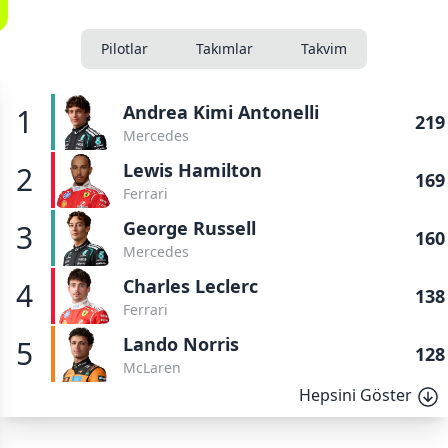
Pilotlar
Takımlar
Takvim
Andrea Kimi Antonelli
1
219
Mercedes
Lewis Hamilton
2
169
Ferrari
George Russell
3
160
Mercedes
Charles Leclerc
4
138
Ferrari
Lando Norris
5
128
McLaren
Hepsini Göster