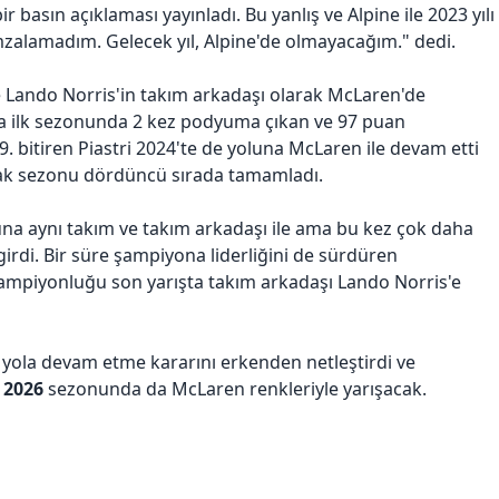
r basın açıklaması yayınladı. Bu yanlış ve Alpine ile 2023 yılı
mzalamadım. Gelecek yıl, Alpine'de olmayacağım." dedi.
e Lando Norris'in takım arkadaşı olarak McLaren'de
a ilk sezonunda 2 kez podyuma çıkan ve 97 puan
. bitiren Piastri 2024'te de yoluna McLaren ile devam etti
arak sezonu dördüncü sırada tamamladı.
una aynı takım ve takım arkadaşı ile ama bu kez çok daha
 girdi. Bir süre şampiyona liderliğini de sürdüren
 şampiyonluğu son yarışta takım arkadaşı Lando Norris'e
e yola devam etme kararını erkenden netleştirdi ve
ü
2026
sezonunda da McLaren renkleriyle yarışacak.