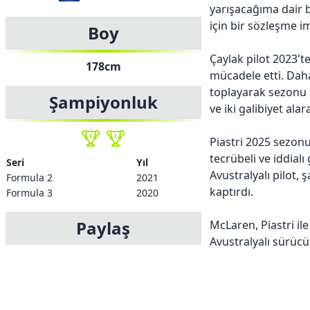
yarışacağıma dair bi
için bir sözleşme i
Boy
Çaylak pilot 2023't
178cm
mücadele etti. Dah
toplayarak sezonu 9
Şampiyonluk
ve iki galibiyet al
Piastri 2025 sezon
tecrübeli ve iddialı
Seri
Yıl
Avustralyalı pilot,
Formula 2
2021
kaptırdı.
Formula 3
2020
Paylaş
McLaren, Piastri il
Avustralyalı sürüc