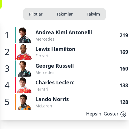
Pilotlar
Takımlar
Takvim
Andrea Kimi Antonelli
1
219
Mercedes
Lewis Hamilton
2
169
Ferrari
George Russell
3
160
Mercedes
Charles Leclerc
4
138
Ferrari
Lando Norris
5
128
McLaren
Hepsini Göster