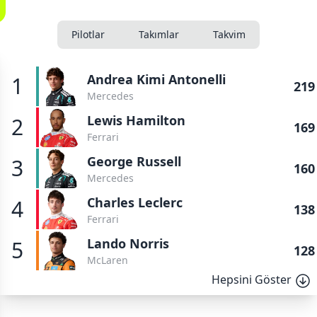
Pilotlar
Takımlar
Takvim
Andrea Kimi Antonelli
1
219
Mercedes
Lewis Hamilton
2
169
Ferrari
George Russell
3
160
Mercedes
Charles Leclerc
4
138
Ferrari
Lando Norris
5
128
McLaren
Hepsini Göster