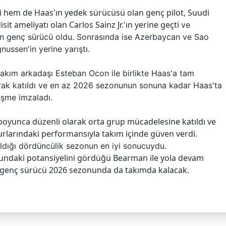
i hem de Haas'ın yedek sürücüsü olan genç pilot, Suudi
it ameliyatı olan Carlos Sainz Jr.'ın yerine geçti
ve
en genç sürücü oldu
. Sonrasında ise Azerbaycan ve Sao
ussen'in yerine yarıştı.
akım arkadaşı Esteban Ocon ile birlikte Haas'a tam
rak katıldı ve en az 2026 sezonunun sonuna kadar Haas'ta
şme imzaladı.
n boyunca düzenli olarak orta grup mücadelesine katıldı ve
turlarındaki performansıyla takım içinde güven verdi.
ldığı dördüncülik sezonun en iyi sonucuydu.
undaki potansiyelini gördüğü Bearman ile yola devam
e genç sürücü 2026 sezonunda da takımda kalacak.