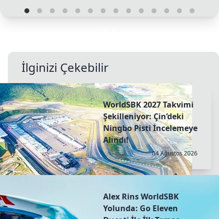
İlginizi Çekebilir
WorldSBK 2027 Takvimi
Şekilleniyor: Çin’deki
Ningbo Pisti İncelemeye
Alındı!
04 Ağustos 2026
Alex Rins WorldSBK
Yolunda: Go Eleven