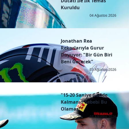
Ducati İle İlk Temas
Kuruldu
04 Ağustos 2026
Jonathan Rea
Rekorlarıyla Gurur
Duyuyor: "Bir Gün Biri
Beni Geçecek"
03 Ağustos 2026
"15-20 Saniye Geride
Kalmanın Sebebi Bu
Olamaz!"
03 Ağustos 2026