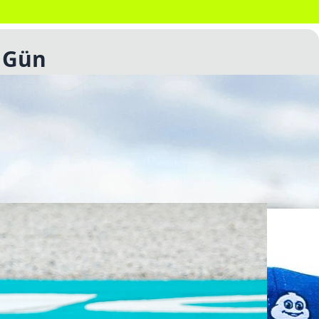
. Gün
inin ilk günü sona erdi. Yamaha sürücüsü Fabio
adığı ilk günde Marc Marquez iki, Alex Marquez ise