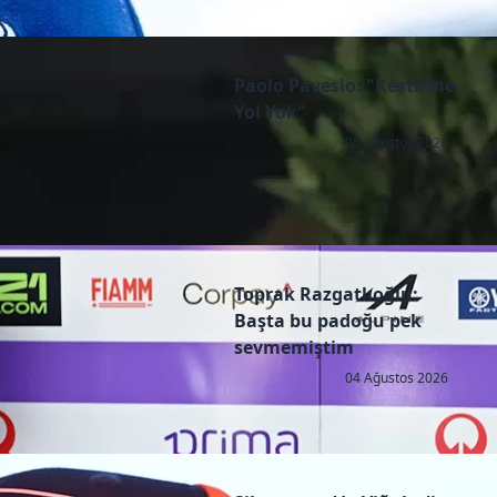
Paolo Pavesio: "Kestirme
Yol Yok"
05 Ağustos 2026
Toprak Razgatlıoğlu:
Başta bu padoğu pek
sevmemiştim
04 Ağustos 2026