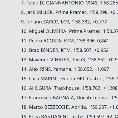
7. Fabio DI GIANNANTONIO, VR46, 1'58.265
8. Jack MILLER, Prima Pramac, 1'58.298, +0,
9. Johann ZARCO, LCR, 1'58.332, +0,777
10. Miguel OLIVEIRA, Prima Pramac, 1'58.37
11. Pedro ACOSTA, KTM, 1'58.396, 0,841
12. Brad BINDER, KTM, 1'58.507, +0,952
13. Maverick VINALES, Tech3, 1'58.552, +0,
14. Alex RINS, Yamaha, 1'58.652, +1.097
15. Luca MARINI, Honda HRC Castrol, 1'58.7
16. Ai OGURA, Trackhouse, 1'58.763, +1.208
17. Francesco BAGNAIA, Ducati Lenovo, 1'5
18. Marco BEZZECCHI, Aprilia, 1'59.207, +1.
19. Enea BASTIANINI, Tech3, 1'59.597, +2.0