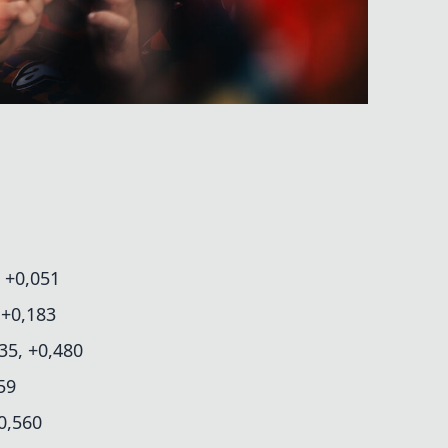
 +0,051
 +0,183
35, +0,480
59
0,560