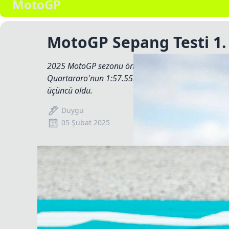
MotoGP
MotoGP Sepang Testi 1
2025 MotoGP sezonu öncesinde yapılan Sepang test
Quartararo'nun 1:57.555'lik süresiyle lider tamaml
üçüncü oldu.
Duygu
05 Şubat 2025