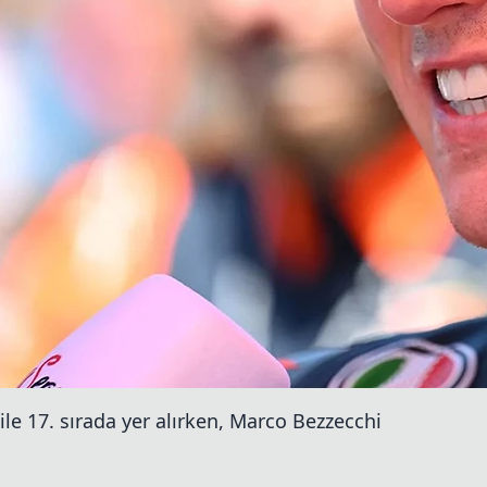
 Quartararo, Sepang'daki ilk test gününün
ünde geçirdi. Fabrika Yamaha sürücüsü,
oldu.
GP25'te 54 tur atarak günün son saatinde
esini Ducati sürücüsü Alex Marquez üç, çaylak
297 saniye geride dördüncü sırada yer aldı.
 ilk günde VR46 Ducati'den Franco
rtulan Morbidelli GP24'üyle beşinci oldu.
alan Joan Mir'di.
çük bir kaza yaşadı ve günü 11. sırada
ile 17. sırada yer alırken, Marco Bezzecchi