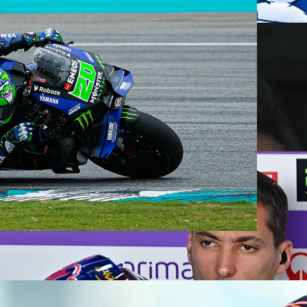
ang testinin ilk günü sona erdi. Yamaha
süresiyle lider tamamladığı ilk günde ilk
Marc Marquez iki, kardeşi Alex Marquez ise