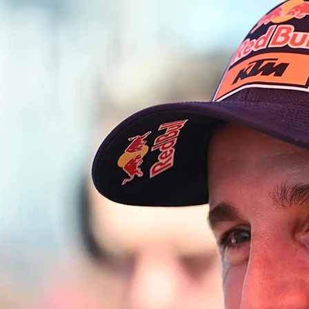
ilia içinse kabus gibi bir gündü. Günün ilk
eye kaldırılan Jorge Martin sağ elinde ve sol
 çekildi. Aynı şekilde sol elinin metacarpal
spit edilen Trackhouse sürücüsü Raul
di.
üsü Marco Bezzecchi konu hakkında şöyle bir
arak bilmiyorum. Söyleyebileceğim tek şey,
izin olmaması. Sepang'da işe yarayan tek
 düşük. Diğer sürücülerin kazalarını
 hissettim."
a yaşadığı kazanın ardından sol köprücük
io da ameliyat olmak için İtalya'ya geri