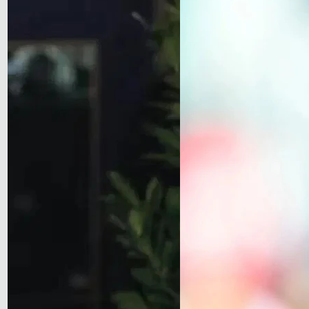
üçüncü oldu.
Yamaha için güzel bir test günü olurken Apr
saatlerinde ciddi bir kaza geçiren ve hastan
ayağında kırıklar oluşması nedeniyle testten
kemiğinde ve ayak baş parmağında kırık te
Fernandez için de testler ilk günden sona er
Aprilia'nın günü kazasız geçiren tek sürüc
açıklama yaptı; "Kazaların sebebini tam ol
arkada kullanacak yeterli yumuşak lastiğim
lastik de bu. Ortanın yol tutuş seviyesi çok
bilmiyorum ama ben kendi sürüşümde bunu
VR46 sürücüsü Fabio Di Giannantonio'nun d
kemiğinde kırık tespit edildi. Di Giannanton
dönecek.