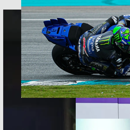
2025 MotoGP sezonu öncesinde yapılan Sep
sürücüsü Fabio Quartararo'nun 1:57.555'lik 
kez fabrika Ducati renkleriyle piste çıkan 