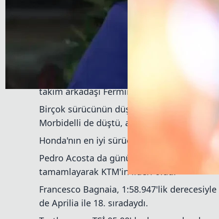
Gelelim günün olumlu gelişmelerine. Fabio
büyük bölümünü zaman çizelgesinin en üst
1:57.555'lik derecesiyle günün en hızlı ismi 
Fabrika Ducati sürücüsü Marc Marquez ise 
1:57.606'lık bir derece yaptı.
Kısa bir süreliğine liderliği ele geçiren Gr
takım arkadaşı Fermin Aldeguer ise onun 0.
Birçok sürücünün düştüğü, kazalarla geçen
Morbidelli de düştü, ancak yara almadan ku
Honda'nın en iyi sürücüsü altıncı sırada yer 
Pedro Acosta da günün erken saatlerinde kü
tamamlayarak KTM'in lideri oldu.
Francesco Bagnaia, 1:58.947'lik derecesiyle 
de Aprilia ile 18. sıradaydı.