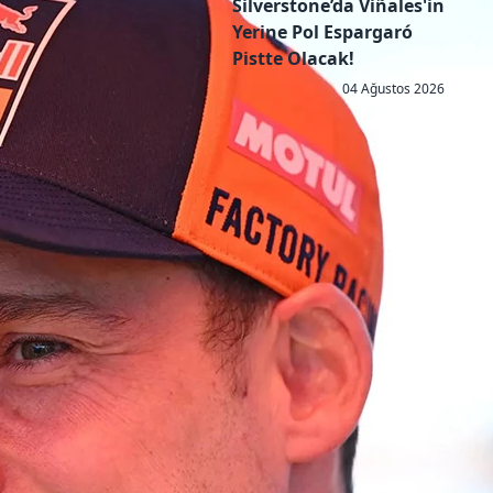
Silverstone’da Viñales'in
Yerine Pol Espargaró
Pistte Olacak!
04 Ağustos 2026