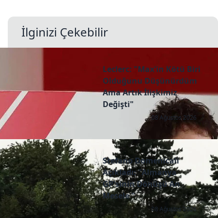
İlginizi Çekebilir
Leclerc: "Max'in Kötü Biri
Olduğunu Düşünürdüm
Ama Artık İlişkimiz
Değişti"
08 Ağustos 2026
Stefano Domenicali
Açıkladı: "Almanya
GP'sinin Dönüşü An
Mesele "
08 Ağustos 2026