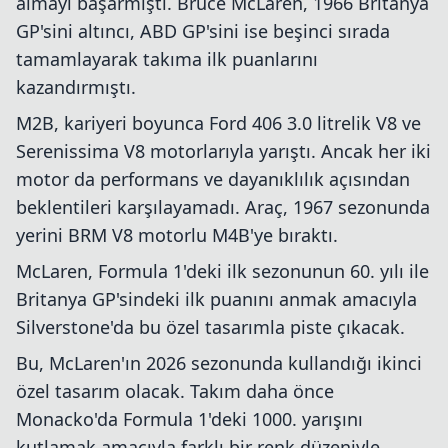
almayı başarmıştı. Bruce McLaren, 1966 Britanya
GP'sini altıncı, ABD GP'sini ise beşinci sırada
tamamlayarak takıma ilk puanlarını
kazandırmıştı.
M2B, kariyeri boyunca Ford 406 3.0 litrelik V8 ve
Serenissima V8 motorlarıyla yarıştı. Ancak her iki
motor da performans ve dayanıklılık açısından
beklentileri karşılayamadı. Araç, 1967 sezonunda
yerini BRM V8 motorlu M4B'ye bıraktı.
McLaren, Formula 1'deki ilk sezonunun 60. yılı ile
Britanya GP'sindeki ilk puanını anmak amacıyla
Silverstone'da bu özel tasarımla piste çıkacak.
Bu, McLaren'ın 2026 sezonunda kullandığı ikinci
özel tasarım olacak. Takım daha önce
Monacko'da Formula 1'deki 1000. yarışını
kutlamak amacıyla farklı bir renk düzeniyle