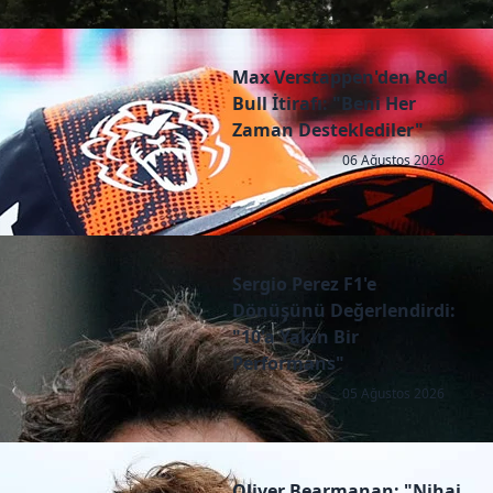
Max Verstappen'den Red
Bull İtirafı: "Beni Her
Zaman Desteklediler"
06 Ağustos 2026
Sergio Perez F1'e
Dönüşünü Değerlendirdi:
"10'a Yakın Bir
Performans"
05 Ağustos 2026
Oliver Bearmanan: "Nihai