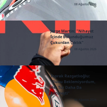
08 Ağustos 2026
Jorge Martin: "Nihayet
İçinde Bulunduğumuz
Çukurdan Çıktık"
08 Ağustos 2026
Toprak Razgatlıoğlu:
"Bunu Beklemiyordum,
Her Tur Daha Da
Kötüleşti"
08 Ağustos 2026