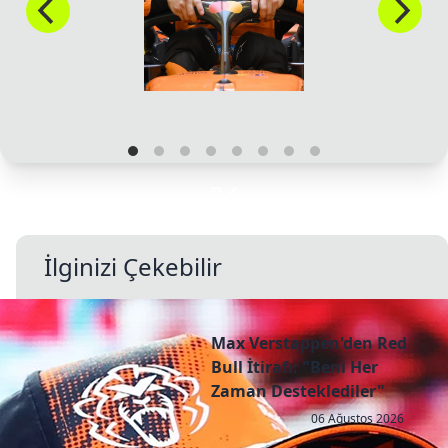
İlginizi Çekebilir
Max Verstappen'den Red
Bull İtirafı: "Beni Her
Zaman Desteklediler"
06 Ağustos 2026