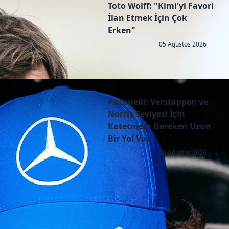
Toto Wolff: "Kimi'yi Favori
İlan Etmek İçin Çok
Erken"
05 Ağustos 2026
Antonelli: Verstappen ve
Norris Seviyesi İçin
Katetmem Gereken Uzun
Bir Yol Var
04 Ağustos 2026
Copyright © 2026 - All right reserved by RaceResult