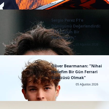
Sergio Perez F1'e
Dönüşünü Değerlendirdi:
"10'a Yakın Bir
Performans"
05 Ağustos 2026
Oliver Bearmanan: "Nihai
Hedefim Bir Gün Ferrari
Sürücüsü Olmak"
05 Ağustos 2026