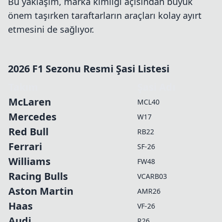
Bu yaklaşım, marka kimliği açısından büyük
önem taşırken taraftarların araçları kolay ayırt
etmesini de sağlıyor.
2026 F1 Sezonu Resmi Şasi Listesi
Takım
Şasi Adı
McLaren
MCL40
Mercedes
W17
Red Bull
RB22
Ferrari
SF-26
Williams
FW48
Racing Bulls
VCARB03
Aston Martin
AMR26
Haas
VF-26
Audi
R26