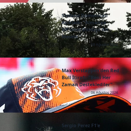
Stefano Domenicali
Açıkladı: "Almanya
GP'sinin Dönüşü An
Mesele "
08 Ağustos 2026
Max Verstappen'den Red
Bull İtirafı: "Beni Her
Zaman Desteklediler"
06 Ağustos 2026
Sergio Perez F1'e