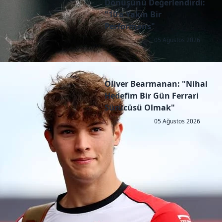
Dönüşünü Değerlendirdi:
"10'a Yakın Bir
Performans"
05 Ağustos 2026
Oliver Bearmanan: "Nihai
Hedefim Bir Gün Ferrari
Sürücüsü Olmak"
05 Ağustos 2026
Copyright © 2026 - All right reserved by RaceResult