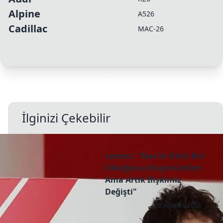
Alpine
A526
Cadillac
MAC-26
İlginizi Çekebilir
Leclerc: "Max'in Kötü Biri
Olduğunu Düşünürdüm
Ama Artık İlişkimiz
Değişti"
08 Ağustos 2026