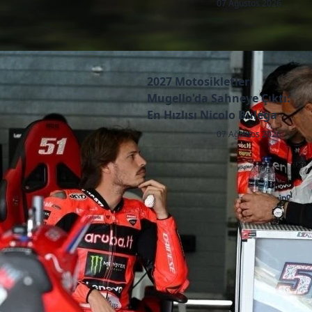
07 Ağustos 2026
2027 Motosikletleri
Mugello'da Sahneye Çıktı:
En Hızlısı Nicolo Bulega
07 Ağustos 2026
Copyright © 2026 - All right reserved by RaceResult