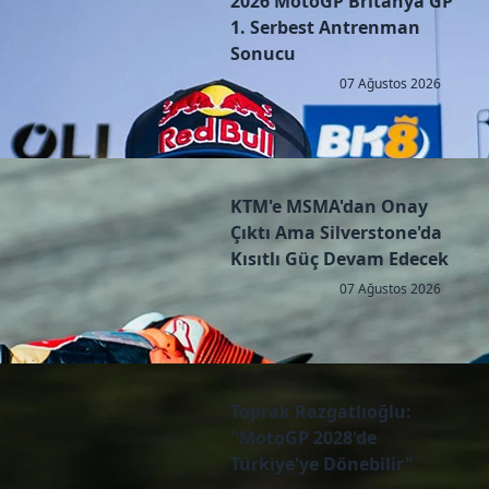
2026 MotoGP Britanya GP
1. Serbest Antrenman
Sonucu
07 Ağustos 2026
KTM'e MSMA'dan Onay
Çıktı Ama Silverstone'da
Kısıtlı Güç Devam Edecek
07 Ağustos 2026
Toprak Razgatlıoğlu:
"MotoGP 2028'de
Türkiye'ye Dönebilir"