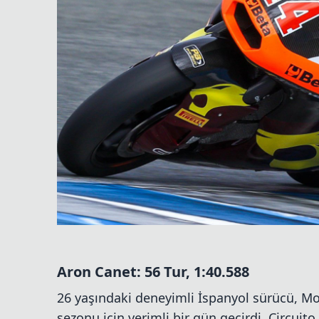
Aron Canet: 56 Tur, 1:40.588
26 yaşındaki deneyimli İspanyol sürücü, M
sezonu için verimli bir gün geçirdi. Circuit