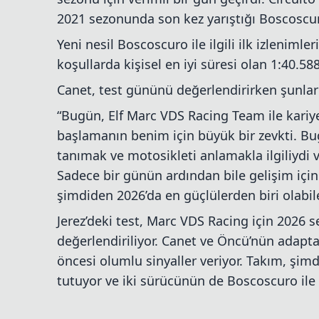
2021 sezonunda son kez yarıştığı Boscoscuro
Yeni nesil Boscoscuro ile ilgili ilk izleniml
koşullarda kişisel en iyi süresi olan 1:40.588
Canet, test gününü değerlendirirken şunları
“Bugün, Elf Marc VDS Racing Team ile kari
başlamanın benim için büyük bir zevkti. B
tanımak ve motosikleti anlamakla ilgiliydi ve
Sadece bir günün ardından bile gelişim içi
şimdiden 2026’da en güçlülerden biri olabi
Jerez’deki test, Marc VDS Racing için 2026 
değerlendiriliyor. Canet ve Öncü’nün adapt
öncesi olumlu sinyaller veriyor. Takım, şim
tutuyor ve iki sürücünün de Boscoscuro ile 