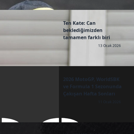
Ten Kate: Can
beklediğimizden
tamamen farklı biri
13 Ocak 2026
2026 MotoGP, WorldSBK
ve Formula 1 Sezonunda
Çakışan Hafta Sonları
11 Ocak 2026