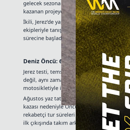
gelecek sezona çevirmiş durumda. Öncü ve
kazanan projeye katılarak yeni dönemin ilk a
İkili, Jerez'de yapılan Moto2 testinde gün
ekipleriyle tanıştı hem de 2026’da yarışac
sürecine başladı.
Deniz Öncü: 66 Tur, 1:40.808
Jerez testi, temsilcimiz için yalnızca Elf Ma
değil, aynı zamanda 20 Temmuz’daki Çekya
motosikletiyle ilk kez piste çıkması açısın
Ağustos yaz tatilinde yaşadığı ve sol bacağ
kazası nedeniyle Öncü, 2025’in son 10 yarı
rekabetçi tur süreleri kaydedebilmesi dikka
ilk çıkışında takım arkadaşı Canet’in sadece