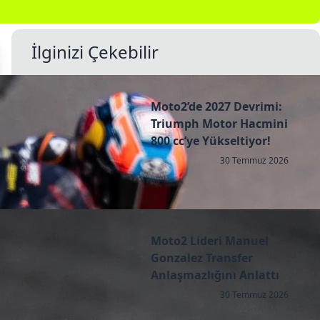
İlginizi Çekebilir
Moto2’de 2027 Devrimi:
Triumph Motor Hacmini
800 cc’ye Yükseltiyor!
30 Temmuz 2026
Moto2 Lideri Manuel
Gonzalez Transfer
Anlaşmazlığını Anlattı
30 Temmuz 2026