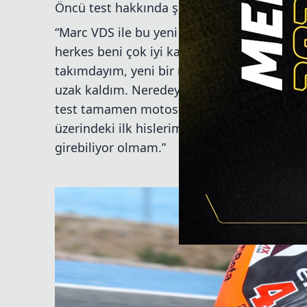
Öncü test hakkında şunları söyledi:
“Marc VDS ile bu yeni yolculuğa başlamak ha
herkes beni çok iyi karşıladı. Bugün benim i
takımdayım, yeni bir motosikletteyim ve uzu
uzak kaldım. Neredeyse bir sürücü olarak 
test tamamen motosikletteki hissiyatı geri 
üzerindeki ilk hislerimden memnunum. İyi ol
girebiliyor olmam.”