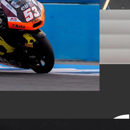
ir dönem başladı. Takım, yeni kadrosu Deniz
mpiyonası hazırlıklarına start verdi.
ün sonra, takım tüm gözleri şimdiden