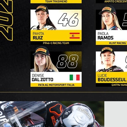
rika hissettiriyor. Atmosfer çok güzel ve
çin pek çok şey yeniydi. Yeni bir
n bir süre sakatlık nedeniyle yarışlardan
ilk günümmüş gibi hissettim, bu yüzden bu
kazanmakla ilgiliydi. Testten ve motosiklet
an şey, kış tatiline olumlu hislerle