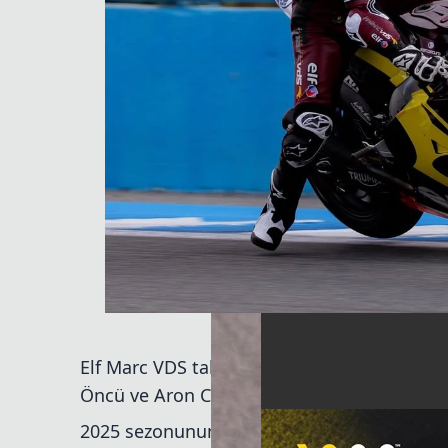
Elf Marc VDS takımı için Jerez’de yepyeni b
Öncü ve Aron Canet ile 2026 Moto2 Dünya Şa
2025 sezonunun bitiminden sadece sekiz g