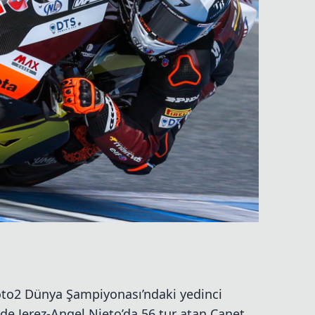
oto2 Dünya Şampiyonası’ndaki yedinci
o de Jerez-Angel Nieto’da 56 tur atan Canet,