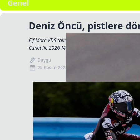
Genel
Deniz Öncü, pistlere dö
Elf Marc VDS takımı için Jerez’de yepyeni bir döne
Canet ile 2026 Moto2 Dünya Şampiyonası hazırlıklar
Duygu
25 Kasım 2025