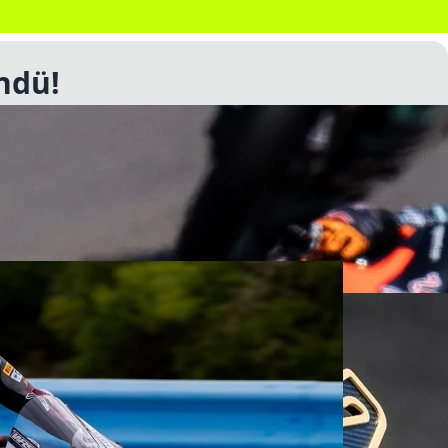
ndü!
m başladı. Takım, yeni kadrosu Deniz Öncü ve Aron
ına start verdi.