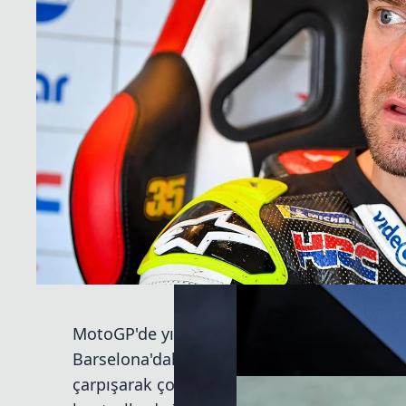
MotoGP'de yılın en sürpriz geri dönüşlerinde
Barselona'daki Katalonya GP’sinin ilk virajı
çarpışarak çoklu bir kazaya karışan Johann Z