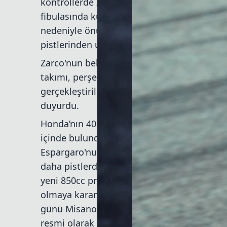
kontrollerde Zarco'nun ön ve arka çapraz 
fibulasında küçük bir kırık meydana geldiği 
nedeniyle önümüzdeki haftalarda ameliyat
pistlerinden uzun bir süre uzak kalması bek
Zarco'nun belirsiz bir süreyle yarışamayac
takımı, perşembe günü yaptığı sürpriz bir a
gerçekleştirileceği Mugello'da koltuğu eski
duyurdu.
Honda’nın 40 yaşındaki emektar pilotu göre
içinde bulunduğu sürücü eksikliğini de gözl
Espargaro'nun birkaç hafta önce geçirdiği c
daha pistlerden uzak kalacak olması, Taka
yeni 850cc projesine odaklanması ve Alman 
olmaya karar vermesiyle LCR Honda'nın seç
günü Misano'da test yapan Cal Crutchlow, h
resmi olarak onaylandı.