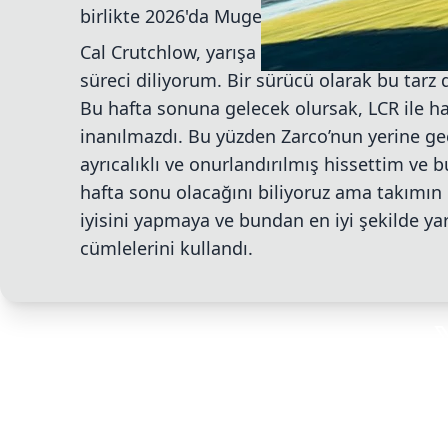
birlikte 2026'da Mugello'da yeniden yarış 
Cal Crutchlow, yarışa geri dönmesi hakkında
süreci diliyorum. Bir sürücü olarak bu tarz 
Bu hafta sonuna gelecek olursak, LCR ile hari
inanılmazdı. Bu yüzden Zarco’nun yerine g
ayrıcalıklı ve onurlandırılmış hissettim v
hafta sonu olacağını biliyoruz ama takımın 
iyisini yapmaya ve bundan en iyi şekilde ya
cümlelerini kullandı.