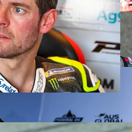
n biri İtalya GP’sinde gerçekleşiyor.
nda Pecco Bagnaia’nın Ducati'si ile
arco’nun sakatlığı ciddi. Yapılan