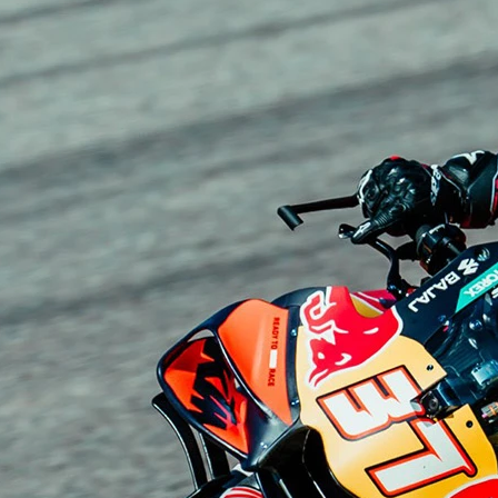
bağlarında, iç menisküsünde kopma ve
tespit edildi. Bu karmaşık diz sakatlığı
 masasına yatacak olan Zarco'nun, MotoGP
leniyor.
ağının kesinleşmesi üzerine LCR Honda
çıklamayla İtalya GP'sinin
 pilotu Cal Crutchlow'a emanet ettiğini
ve çağırma kararı, Japon üreticinin şu anda
er önüne serdi. Test sürücüsü Aleix
iddi test kazasının ardından uzun bir süre
aki Nakagami'nin tamamen 2027 yılındaki
sürücü Stefan Bradl'ın yarışlardan emekli
enekleri oldukça kısıtlanmıştı. Çarşamba
afta sonu İtalya GP'sinde yarışmak üzere