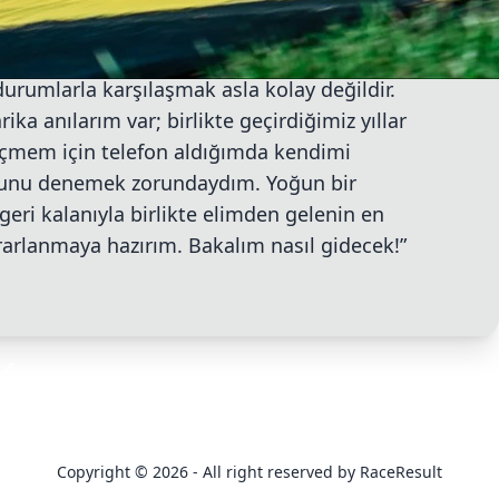
tulumunu giyecek.
 “Öncelikle Johann Zarco’ya iyi bir iyileşme
durumlarla karşılaşmak asla kolay değildir.
ka anılarım var; birlikte geçirdiğimiz yıllar
eçmem için telefon aldığımda kendimi
e bunu denemek zorundaydım. Yoğun bir
geri kalanıyla birlikte elimden gelenin en
rarlanmaya hazırım. Bakalım nasıl gidecek!”
Copyright © 2026 - All right reserved by RaceResult