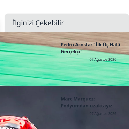
İlginizi Çekebilir
Pedro Acosta: "İlk Üç Hâlâ
Gerçekçi"
07 Ağustos 2026
Marc Marquez:
Podyumdan uzaktayız.
07 Ağustos 2026