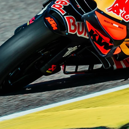
acak Macaristan GP'sinde de yarışıp
ıklama yapmadı.
erine başlayan, 2014'te fabrika Ducati
arı arasında LCR Honda çatısı altında
2 podyum derecesi elde eden ikili, 3 de zafer
kazandığı ıslak Çekya GP’si ile 1981'den
muş ve bu zafer aynı zamanda LCR takımının
ıtlara geçmişti. Crutchlow, aynı yıl
tin GP'lerini de kazanarak hanesine 3 zafer
ini noktalayarak Yamaha test pilotu olan
'deki Japonya GP'sinde wild card olarak
Son yıllarda yaşadığı karmaşık el sakatlığı
 kalan ve Yamaha ile iş birliği sona ererek
ki sürücü, bu acil durum çağrısıyla