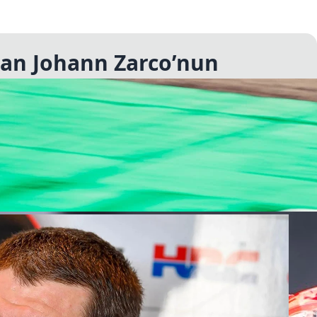
nan Johann Zarco’nun
Zarco'nun yerine, LCR Honda koltuğuna Cal