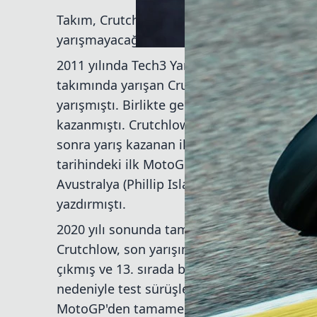
Takım, Crutchlow'un bir sonraki hafta yapıl
yarışmayacağı konusunda ise henüz bir aç
2011 yılında Tech3 Yamaha ile MotoGP kariy
takımında yarışan Crutchlow, 2015-2020 yıll
yarışmıştı. Birlikte geçirdikleri 6 sezonda 1
kazanmıştı. Crutchlow, 2016 yılında Brno’da 
sonra yarış kazanan ilk Britanyalı pilot ol
tarihindeki ilk MotoGP birinciliği olarak kay
Avustralya (Phillip Island) ve 2018'de Arjan
yazdırmıştı.
2020 yılı sonunda tam zamanlı yarış kariyer
Crutchlow, son yarışına 2023 yılında Motegi
çıkmış ve 13. sırada bitirerek puan almıştı. 
nedeniyle test sürüşlerini azaltmak zorunda
MotoGP'den tamamen emekli olan 40 yaşında