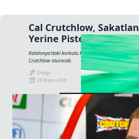
Cal Crutchlow, Sakatla
Yerine Piste Çıkıyor
Katalonya'daki korkutu kazada sakatlananJohann 
Crutchlow oturacak.
Duygu
28 Mayıs 2026