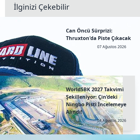
İlginizi Çekebilir
Can Öncü Sürprizi:
Thruxton'da Piste Çıkacak
07 Ağustos 2026
WorldSBK 2027 Takvimi
Şekilleniyor: Çin’deki
Ningbo Pisti İncelemeye
Alındı!
04 Ağustos 2026