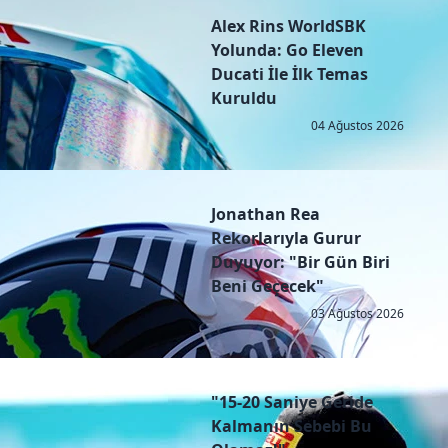
Alex Rins WorldSBK
Yolunda: Go Eleven
Ducati İle İlk Temas
Kuruldu
04 Ağustos 2026
Jonathan Rea
Rekorlarıyla Gurur
Duyuyor: "Bir Gün Biri
Beni Geçecek"
03 Ağustos 2026
"15-20 Saniye Geride
Kalmanın Sebebi Bu