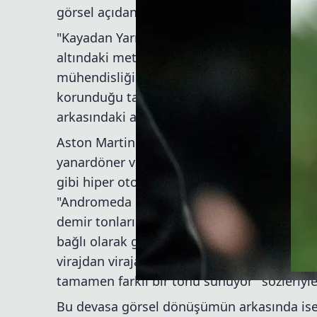
görsel açıdan en iddialı tasarımlarından bir
"Kayadan Yarış Pistine" (From Rock to the R
altındaki metal ve minerallerin dönüşüm 
mühendisliğinde kullanımını simgeliyor. Ta
korunduğu tasarımda; aracın burun kısmı, 
arkasındaki alan toprak tonları ve altıgen 
Aston Martin, takım tarihinde ilk kez özel
yanardöner ve renk değiştiren bir finiş elde
gibi hiper otomobillerinde kullandığı ve bak
"Andromeda Kırmızısı" boyasından esinlenen
demir tonlarını barındırıyor. Araç Monte Carl
bağlı olarak gözle görülür şekilde renk değ
virajdan viraja sürekli olarak evriliyor; bir 
tamamen farklı bir tonu sunuyor" sözleriyle 
Bu devasa görsel dönüşümün arkasında ise 