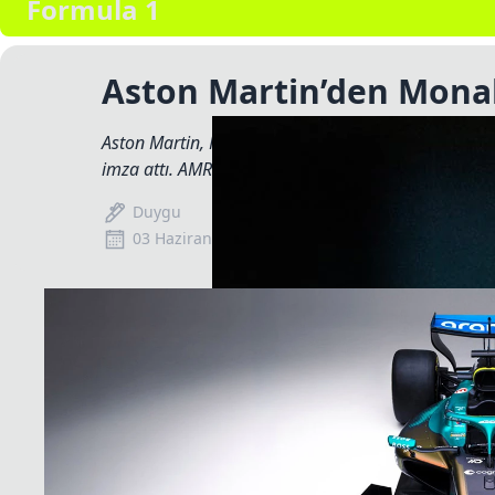
Formula 1
Aston Martin’den Monak
Aston Martin, Monako GP'si için ana ortağı Maaden i
imza attı. AMR26, Monte Carlo sokaklarında her vir
Duygu
03 Haziran 2026