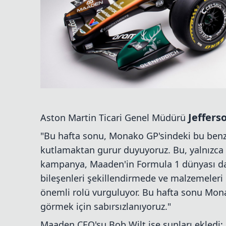
Jeffers
Aston Martin Ticari Genel Müdürü
"Bu hafta sonu, Monako GP'sindeki bu benz
kutlamaktan gurur duyuyoruz. Bu, yalnızca 
kampanya, Maaden'in Formula 1 dünyası da 
bileşenleri şekillendirmede ve malzemeler
önemli rolü vurguluyor. Bu hafta sonu Mon
görmek için sabırsızlanıyoruz."
Maaden CEO'su Bob Wilt ise şunları ekledi: