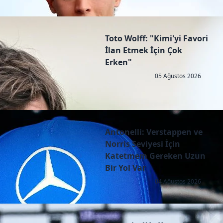
Toto Wolff: "Kimi'yi Favori
İlan Etmek İçin Çok
Erken"
05 Ağustos 2026
Antonelli: Verstappen ve
Norris Seviyesi İçin
Katetmem Gereken Uzun
Bir Yol Var
04 Ağustos 2026