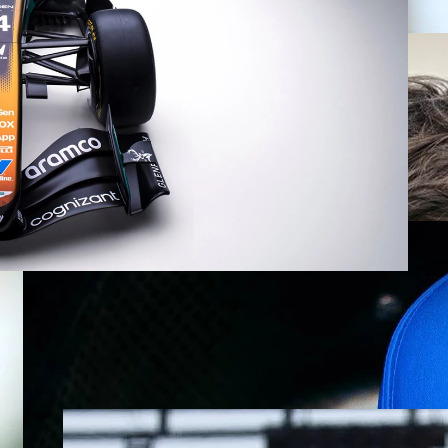
lan Monako GP öncesinde takımların özel
ndirmeye başladı. McLaren'ın ardından
a dışı bir renk düzeni tanıttı. Silverstone
e Orta Doğu'nun en büyük madencilik ve
 iş birliği yaparak Formula 1 tarihinin