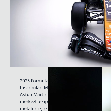
2026 Formula 1 sezonunun altıncı durağı o
tasarımları Monte Carlo sokaklarını renkle
Aston Martin de Monako için tek seferlik, sır
merkezli ekip, Suudi Arabistan menşeili v
metalürji şirketi olan ana ortağı Maaden ile