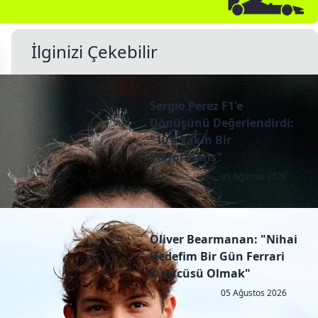
İlginizi Çekebilir
Sergio Perez F1'e
Dönüşünü Değerlendirdi:
"10'a Yakın Bir
Performans"
05 Ağustos 2026
Oliver Bearmanan: "Nihai
Hedefim Bir Gün Ferrari
Sürücüsü Olmak"
05 Ağustos 2026