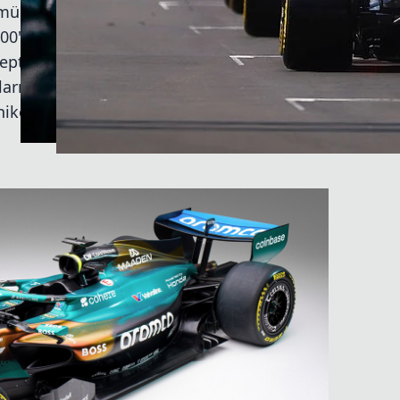
 mükemmelleştirmek için yüzlerce saat
100'den fazla desen varyasyonunun
eptin incelendiğini belirtti. Özel tasarım
otlarının tulumlarında, Fernando Alonso ve
ikerlerin kask ve tulumlarında da yer