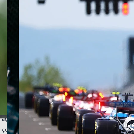
ine imza attı.
acetrack) adı verilen bu kampanya, yer
yolculuğunu ve yüksek performans
kımın klasik yeşil tonunun arka kısımda
ön kanadı, sidepodları ve motor kapağının
geometrik desenlerle bezendi.
 bir kaplama malzemesi kullanarak
 etti. Aston Martin'in Valour veya Valhalla
ış açısına göre renk değiştiren özel
 bu teknoloji, altın, bakır, alüminyum ve
o pistinde ilerlerken, bakış açısına ve ışığa
iştirecek. Takım bu etkiyi, "Yüzey kaplaması
viraja girerken bir tonu, virajdan çıkarken ise
açıklıyor.
çok ciddi bir mühendislik ve tasarım