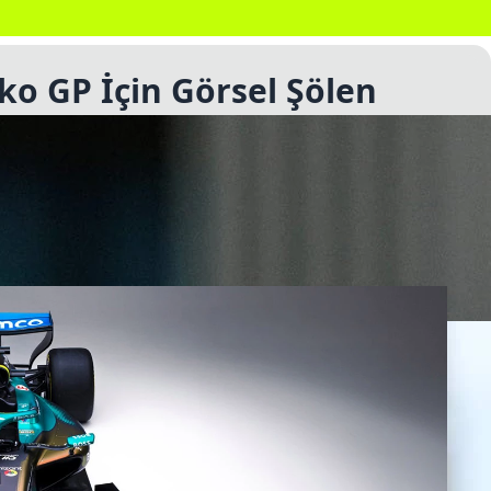
o GP İçin Görsel Şölen
le iş birliği yaparak Formula 1 tarihinde bir ilke
ajda renk değiştirecek.