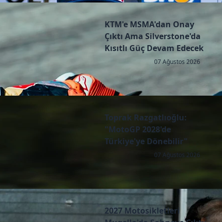
KTM'e MSMA'dan Onay
Çıktı Ama Silverstone'da
Kısıtlı Güç Devam Edecek
07 Ağustos 2026
Toprak Razgatlıoğlu:
"MotoGP 2028'de
Türkiye'ye Dönebilir"
07 Ağustos 2026
2027 Motosikletleri