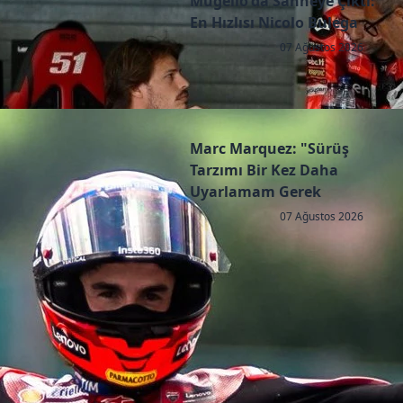
Mugello'da Sahneye Çıktı:
En Hızlısı Nicolo Bulega
07 Ağustos 2026
Marc Marquez: "Sürüş
Tarzımı Bir Kez Daha
Uyarlamam Gerek
07 Ağustos 2026
Copyright © 2026 - All right reserved by RaceResult