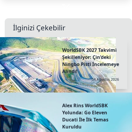
İlginizi Çekebilir
WorldSBK 2027 Takvimi
Şekilleniyor: Çin’deki
Ningbo Pisti İncelemeye
Alındı!
04 Ağustos 2026
Alex Rins WorldSBK
Yolunda: Go Eleven
Ducati İle İlk Temas
Kuruldu