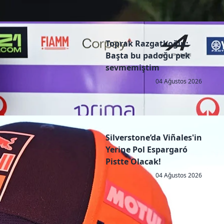
Toprak Razgatlıoğlu:
Başta bu padoğu pek
sevmemiştim
04 Ağustos 2026
Silverstone’da Viñales'in
Yerine Pol Espargaró
Pistte Olacak!
04 Ağustos 2026