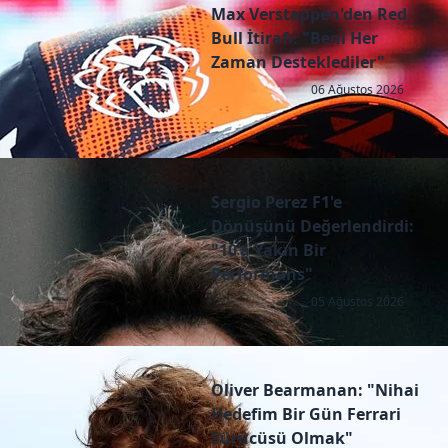
Max Verstappen'den Red
Bull İtirafı: "Beni Her
Zaman Desteklediler"
06 Ağustos 2026
Sergio Perez F1'e
Dönüşünü Değerlendirdi:
"10'a Yakın Bir
Performans"
05 Ağustos 2026
Oliver Bearmanan: "Nihai
Hedefim Bir Gün Ferrari
Sürücüsü Olmak"