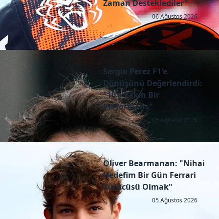
Zaman Desteklediler"
06 Ağustos 2026
Sergio Perez F1'e
Dönüşünü Değerlendirdi:
"10'a Yakın Bir
Performans"
05 Ağustos 2026
Oliver Bearmanan: "Nihai
Hedefim Bir Gün Ferrari
Sürücüsü Olmak"
05 Ağustos 2026