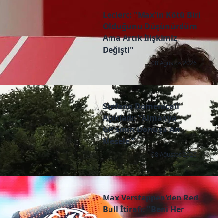
Leclerc: "Max'in Kötü Biri
Olduğunu Düşünürdüm
Ama Artık İlişkimiz
Değişti"
08 Ağustos 2026
Stefano Domenicali
Açıkladı: "Almanya
GP'sinin Dönüşü An
Mesele "
08 Ağustos 2026
Max Verstappen'den Red
Bull İtirafı: "Beni Her