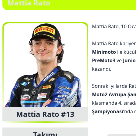
Mattia Rato
Mattia Rato,
1
0 Oca
Mattia Rato kariyer
Minimoto
ile küçü
PreMoto3
ve
Junio
kazandı.
Sonraki yıllarda Ra
Moto2 Avrupa Şa
klasmanda 4. sıra
Şampiyonası
’nda d
Mattia Rato #13
Takımı