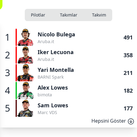
Pilotlar
Takımlar
Takvim
Nicolo Bulega
1
491
Aruba.it
Iker Lecuona
2
358
Aruba.it
Yari Montella
3
211
BARNI Spark
Alex Lowes
4
182
bimota
Sam Lowes
5
177
Marc VDS
Hepsini Göster