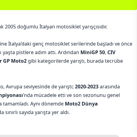
k 2005 doğumlu İtalyan motosiklet yarışçısıdır.
ine İtalya’daki genç motosiklet serilerinde başladı ve önce
k yaşta pistlere adım attı. Ardından
MiniGP 50
,
CIV
r GP Moto2
gibi kategorilerde yarıştı, burada tecrübe
to, Avrupa seviyesinde de yarıştı;
2020-2023
arasında
mpiyonası
’nda mücadele etti ve son sezonunu
genel
da tamamladı. Aynı dönemde
Moto2 Dünya
a sınırlı sayıda yarışta yer aldı.